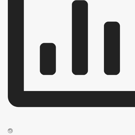
Муниципальные правовые акты
Правовые основы муниципальной службы
Муниципальная программа развития муниципальной службы
Сведения о численности работников органов местного самоуправлен
Муниципальный кадровый резерв на должности муниципальной служ
Порядок поступления на муниципальную службу, ее прохождения и 
Информация о конкурсах на замещение вакантных должностей муни
Бюджет
Бюджет по годам
Отчет об исполнении бюджета
Прием граждан
Обращение к мэрии
График приема граждан
Анализ обращений граждан
Обзоры обращений граждан
Форма обращений и заявлений
Порядок рассмотрения обращений
Регламент рассмотрения обращений