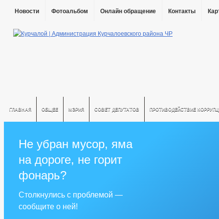
Новости
Фотоальбом
Онлайн обращение
Контакты
Кар
ГЛАВНАЯ
ОБЩЕЕ
МЭРИЯ
СОВЕТ ДЕПУТАТОВ
ПРОТИВОДЕЙСТВИЕ КОРРУПЦ
Не убран мусор, яма
на дороге, не горит
фонарь?
Столкнулись с проблемой —
сообщите о ней!