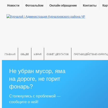
Новости
Фотоальбом
Онлайн обращение
Контакты
Кар
ГЛАВНАЯ
ОБЩЕЕ
МЭРИЯ
СОВЕТ ДЕПУТАТОВ
ПРОТИВОДЕЙСТВИЕ КОРРУПЦ
Не убран мусор, яма
на дороге, не горит
фонарь?
Столкнулись с проблемой —
сообщите о ней!