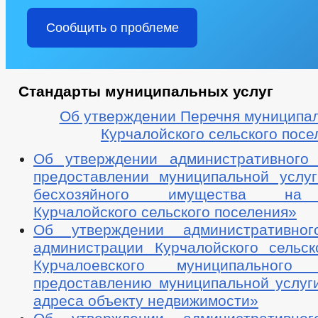
Сообщить о проблеме
Стандарты муниципальных услуг
Об утверждении Перечня муниципал
Курчалойского сельского посе
Об утверждении административного
предоставлении муниципальной услу
бесхозяйного имущества на 
Курчалойского сельского поселения»
Об утверждении административног
администрации Курчалойского сельск
Курчалоевского муниципальног
предоставлению муниципальной услуг
адреса объекту недвижимости»