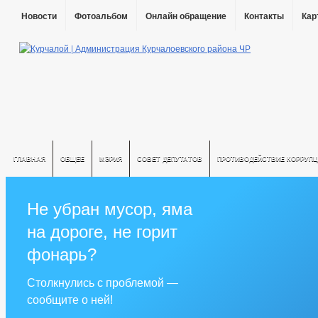
Новости
Фотоальбом
Онлайн обращение
Контакты
Кар
ГЛАВНАЯ
ОБЩЕЕ
МЭРИЯ
СОВЕТ ДЕПУТАТОВ
ПРОТИВОДЕЙСТВИЕ КОРРУПЦ
Не убран мусор, яма
на дороге, не горит
фонарь?
Столкнулись с проблемой —
сообщите о ней!