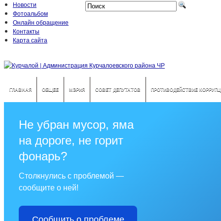
Новости
Фотоальбом
Онлайн обращение
Контакты
Карта сайта
ГЛАВНАЯ
ОБЩЕЕ
МЭРИЯ
СОВЕТ ДЕПУТАТОВ
ПРОТИВОДЕЙСТВИЕ КОРРУПЦ
Не убран мусор, яма
на дороге, не горит
фонарь?
Столкнулись с проблемой —
сообщите о ней!
Сообщить о проблеме