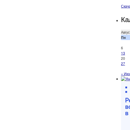
Скач
Ка
Авгус
Пн
6
13
20
27
« Ию