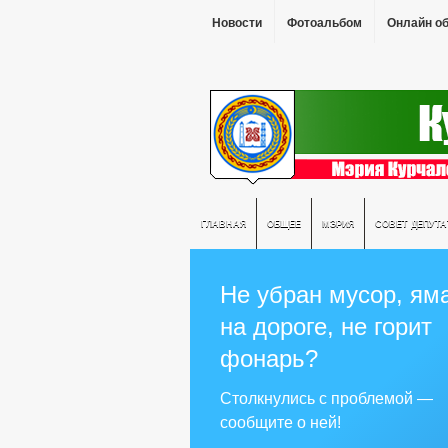
Новости
Фотоальбом
Онлайн о
ГЛАВНАЯ
ОБЩЕЕ
МЭРИЯ
СОВЕТ ДЕПУТ
Не убран мусор, ям
на дороге, не горит
фонарь?
Столкнулись с проблемой —
сообщите о ней!