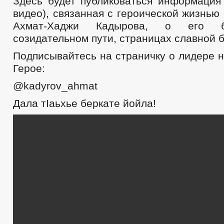
Здесь будет публиковаться информация 
видео), связанная с героической жизнью
Ахмат-Хаджи Кадырова, о его б
созидательном пути, страницах славной 
Подписывайтесь на страничку о лидере 
Герое:
@kadyrov_ahmat
Дала тIаьхье беркате йойла!