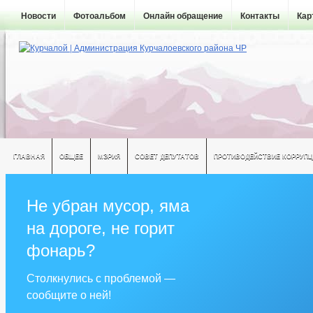
Новости
Фотоальбом
Онлайн обращение
Контакты
Кар
ГЛАВНАЯ
ОБЩЕЕ
МЭРИЯ
СОВЕТ ДЕПУТАТОВ
ПРОТИВОДЕЙСТВИЕ КОРРУПЦ
Не убран мусор, яма
на дороге, не горит
фонарь?
Столкнулись с проблемой —
сообщите о ней!