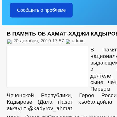
Сообщить о проблеме
В ПАМЯТЬ ОБ АХМАТ-ХАДЖИ КАДЫРО
20 декабря, 2019 17:57
admin
В памя
национа
выдающем
и госу
деятеле
сыне чеч
Первом
Чеченской Республики, Герое Росс
Кадырове (Дала гIазот къобалдойла 
аккаунт @kadyrov_ahmat.