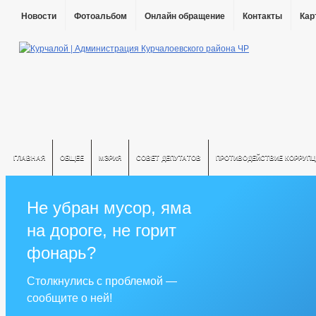
Новости
Фотоальбом
Онлайн обращение
Контакты
Кар
ГЛАВНАЯ
ОБЩЕЕ
МЭРИЯ
СОВЕТ ДЕПУТАТОВ
ПРОТИВОДЕЙСТВИЕ КОРРУПЦ
Не убран мусор, яма
на дороге, не горит
фонарь?
Столкнулись с проблемой —
сообщите о ней!