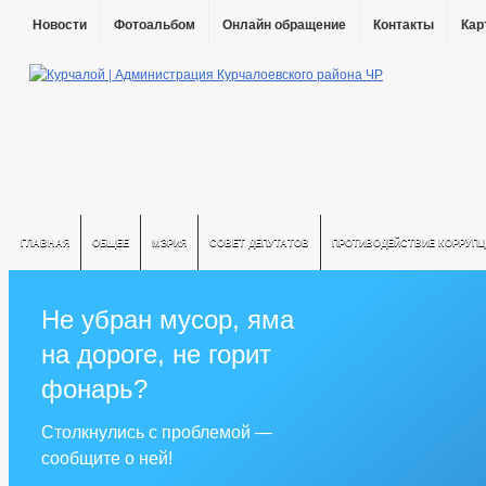
Новости
Фотоальбом
Онлайн обращение
Контакты
Кар
ГЛАВНАЯ
ОБЩЕЕ
МЭРИЯ
СОВЕТ ДЕПУТАТОВ
ПРОТИВОДЕЙСТВИЕ КОРРУПЦ
Не убран мусор, яма
на дороге, не горит
фонарь?
Столкнулись с проблемой —
сообщите о ней!