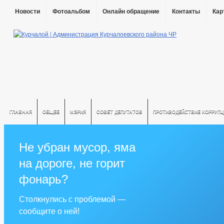
Новости
Фотоальбом
Онлайн обращение
Контакты
Кар
ГЛАВНАЯ
ОБЩЕЕ
МЭРИЯ
СОВЕТ ДЕПУТАТОВ
ПРОТИВОДЕЙСТВИЕ КОРРУПЦ
Не убран мусор, яма
на дороге, не горит
фонарь?
Столкнулись с проблемой —
сообщите о ней!