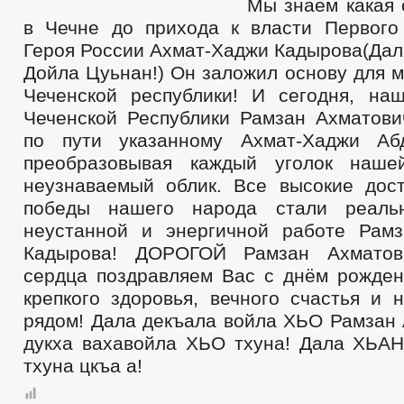
Мы знаем какая 
в Чечне до прихода к власти Первого
Героя России Ахмат-Хаджи Кадырова(Дал
Дойла Цуьнан!) Он заложил основу для 
Чеченской республики! И сегодня, на
Чеченской Республики Рамзан Ахматович
по пути указанному Ахмат-Хаджи Абд
преобразовывая каждый уголок наше
неузнаваемый облик. Все высокие дос
победы нашего народа стали реаль
неустанной и энергичной работе Рам
Кадырова! ДОРОГОЙ Рамзан Ахматов
сердца поздравляем Вас с днём рожде
крепкого здоровья, вечного счастья и н
рядом! Дала декъала войла ХЬО Рамзан
дукха вахавойла ХЬО тхуна! Дала ХЬАН 
тхуна цкъа а!