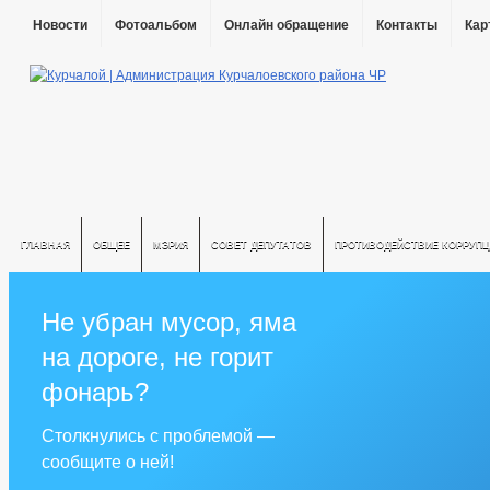
Новости
Фотоальбом
Онлайн обращение
Контакты
Кар
ГЛАВНАЯ
ОБЩЕЕ
МЭРИЯ
СОВЕТ ДЕПУТАТОВ
ПРОТИВОДЕЙСТВИЕ КОРРУПЦ
Не убран мусор, яма
на дороге, не горит
фонарь?
Столкнулись с проблемой —
сообщите о ней!