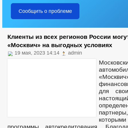
Сообщить о проблеме
Клиенты из всех регионов России могу
«Москвич» на выгодных условиях
19 мая, 2023 14:14
admin
Московск
автомоб
«Москв
финансо
для сво
настоящ
опреде
партнер
которыми
программы автокредитования. Благод