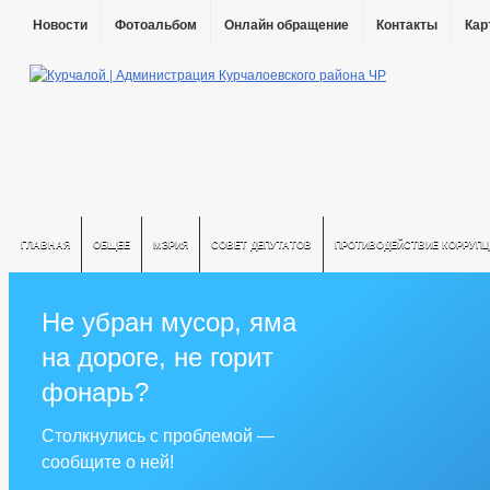
Новости
Фотоальбом
Онлайн обращение
Контакты
Кар
ГЛАВНАЯ
ОБЩЕЕ
МЭРИЯ
СОВЕТ ДЕПУТАТОВ
ПРОТИВОДЕЙСТВИЕ КОРРУПЦ
Не убран мусор, яма
на дороге, не горит
фонарь?
Столкнулись с проблемой —
сообщите о ней!