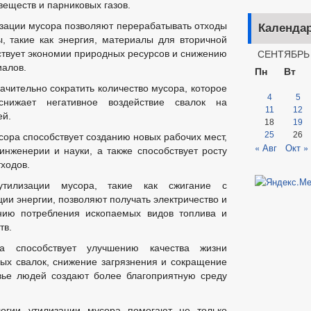
еществ и парниковых газов.
зации мусора позволяют перерабатывать отходы
Календа
, такие как энергия, материалы для вторичной
СЕНТЯБРЬ 
ствует экономии природных ресурсов и снижению
иалов.
Пн
Вт
чительно сократить количество мусора, которое
4
5
снижает негативное воздействие свалок на
11
12
ей.
18
19
25
26
сора способствует созданию новых рабочих мест,
« Авг
Окт »
инженерии и науки, а также способствует росту
тходов.
тилизации мусора, такие как сжигание с
ии энергии, позволяют получать электричество и
ению потребления ископаемых видов топлива и
тв.
а способствует улучшению качества жизни
ых свалок, снижение загрязнения и сокращение
овье людей создают более благоприятную среду
огии утилизации мусора помогают не только