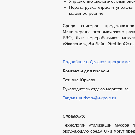
Управление экологическими рис
Перезагрузка отрасли управлен
машиностроение
Среди спикеров представител
Министерства экономического раз
РЭО, Лиги переработчиков макул
«Экология», ЭкоЛайн, ЭкоШинСоюз,
Подробнее о Деловой программе
Контакты для прессы
Татьяна Юркова
Руководитель отдела маркетинга
Tatyana.yurkova@expovr.ru
Справочно:
Технологии утилизации мусора п
окружающую среду. Они могут предо