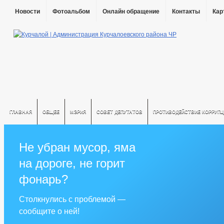
Новости
Фотоальбом
Онлайн обращение
Контакты
Кар
ГЛАВНАЯ
ОБЩЕЕ
МЭРИЯ
СОВЕТ ДЕПУТАТОВ
ПРОТИВОДЕЙСТВИЕ КОРРУПЦ
Не убран мусор, яма
на дороге, не горит
фонарь?
Столкнулись с проблемой —
сообщите о ней!