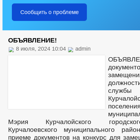
Сообщить о проблеме
ОБЪЯВЛЕНИЕ!
8 июля, 2024 10:04
admin
ОБЪЯВЛЕ
документо
замещен
должност
служ
Курчалойс
поселения
муницип
Мэрия Курчалойского городско
Курчалоевского муниципального райо
приеме документов на конкурс для заме