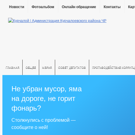
Новости
Фотоальбом
Онлайн обращение
Контакты
Кар
ГЛАВНАЯ
ОБЩЕЕ
МЭРИЯ
СОВЕТ ДЕПУТАТОВ
ПРОТИВОДЕЙСТВИЕ КОРРУПЦ
Не убран мусор, яма
на дороге, не горит
фонарь?
Столкнулись с проблемой —
сообщите о ней!