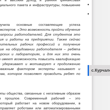
ный и высокий доход и ранняя финансовая
циального пакета и инфраструктуры, повышение
чила основные составляющие успеха
экспертов:
«Это возможность пройти обучение
запросы работодателей. Для студентов это
ия и работы на предприятии. Также сейчас
ительных рабочих профессий и получение
ние на оборудовании работодателя – ребята
рских и лабораториях, и для них это очень
в имеет возможность повысить квалификацию
е удерживает и мотивирует к продолжению
ловажным фактором эксперты называют и
с.Курчал
ва, которое позволяет проводить ребят по
типы общества, связанные с негативным образом
 в прошлое. Современный рабочий – это
который работает на новом оборудовании, в
управляет роботами или автоматизированными