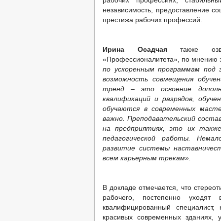
рабочих профессиях, стабиль
независимость, предоставление со
престижа рабочих профессий.
Ирина Осадчая
также озву
«Профессионалитета», по мнению 
по ускоренным программам под 
возможность совмещения обучен
тренд – это освоение дополн
квалификаций и разрядов, обуче
обучаются в современных масте
важно. Преподавательский соста
на предприятиях, это их такж
педагогической работы. Нема
развитие системы наставничест
всем карьерным трекам».
В докладе отмечается, что стерео
рабочего, постепенно уходят
квалифицированный специалист, 
красивых современных зданиях, 