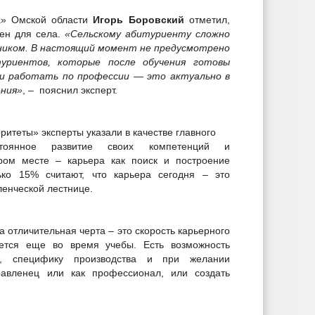
а» Омской области
Игорь Боровский
отметил,
ен для села.
«Сельскому абитуриенту сложно
ьником. В настоящий момент не предусмотрено
туриентов, которые после обучения готовы
 и работать по профессии — это актуально в
ения»
, – пояснил эксперт.
итеты» эксперты указали в качестве главного
тоянное развитие своих компетенций и
ром месте – карьера как поиск и построение
ько 15% считают, что карьера сегодня – это
ленческой лестнице.
а отличительная черта – это скорость карьерного
ается еще во время учебы. Есть возможность
и, специфику производства и при желании
равленец или как профессионал, или создать