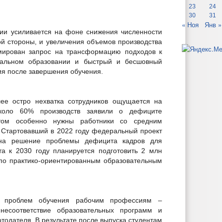
23
24
30
31
« Ноя
Янв »
ии усиливается на фоне снижения численности
ой стороны, и увеличения объемов производства
рмирован запрос на трансформацию подходов к
альном образовании и быстрый и бесшовный
ия после завершения обучения.
ее остро нехватка сотрудников ощущается на
коло 60% производств заявили о дефиците
том особенно нужны работники со средним
Стартовавший в 2022 году федеральный проект
 на решение проблемы дефицита кадров для
а к 2030 году планируется подготовить 2 млн
по практико-ориентированным образовательным
з проблем обучения рабочим профессиям –
несоответствие образовательных программ и
тодателя. В результате после выпуска студентам