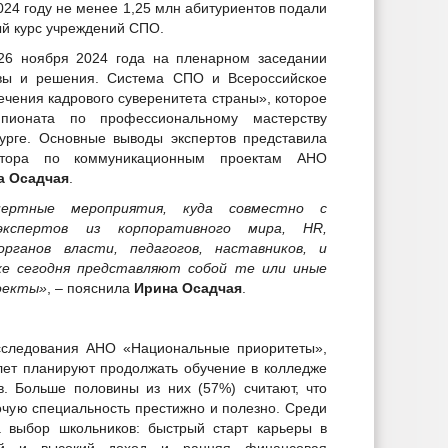
024 году не менее 1,25 млн абитуриентов подали
ый курс учреждений СПО.
 26 ноября 2024 года на пленарном заседании
вы и решения. Система СПО и Всероссийское
чения кадрового суверенитета страны», которое
ионата по профессиональному мастерству
урге. Основные выводы экспертов представила
ектора по коммуникационным проектам АНО
а Осадчая
.
пертные мероприятия, куда совместно с
экспертов из корпоративного мира,
HR
,
рганов власти, педагогов, наставников, и
же сегодня представляют собой те или иные
оекты»
, – пояснила
Ирина Осадчая
.
сследования АНО «Национальные приоритеты»,
лет планируют продолжать обучение в колледже
в. Больше половины из них (57%) считают, что
очую специальность престижно и полезно. Среди
 выбор школьников: быстрый старт карьеры в