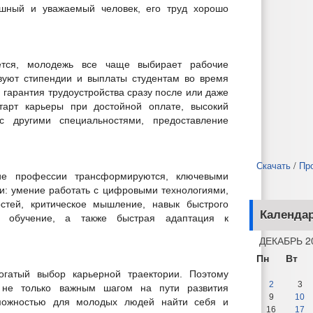
ешный и уважаемый человек, его труд хорошо
ется, молодежь все чаще выбирает рабочие
вуют стипендии и выплаты студентам во время
 гарантия трудоустройства сразу после или даже
тарт карьеры при достойной оплате, высокий
 другими специальностями, предоставление
Скачать
/
Пр
ие профессии трансформируются, ключевыми
и: умение работать с цифровыми технологиями,
тей, критическое мышление, навык быстрого
Календа
е обучение, а также быстрая адаптация к
ДЕКАБРЬ 2
Пн
Вт
огатый выбор карьерной траектории. Поэтому
2
3
я не только важным шагом на пути развития
9
10
зможностью для молодых людей найти себя и
16
17