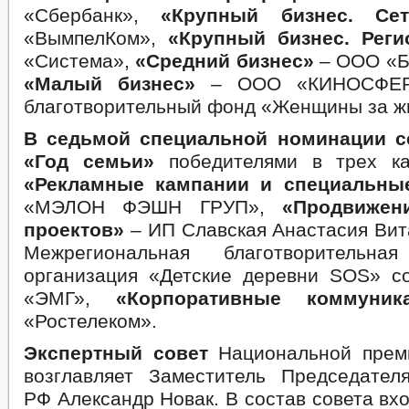
«Сбербанк»,
«Крупный бизнес. Сет
«ВымпелКом»,
«Крупный бизнес. Реги
«Система»,
«Средний бизнес»
– ООО «Б
«Малый бизнес»
– ООО «КИНОСФЕ
благотворительный фонд «Женщины за ж
В седьмой специальной номинации се
«Год семьи»
победителями в трех кат
«Рекламные кампании и специальны
«МЭЛОН ФЭШН ГРУП»,
«Продвижен
проектов»
– ИП Славская Анастасия Вит
Межрегиональная благотворительна
организация «Детские деревни SOS» 
«ЭМГ»,
«Корпоративные коммуни
«Ростелеком».
Экспертный совет
Национальной прем
возглавляет Заместитель Председател
РФ Александр Новак. В состав совета вх