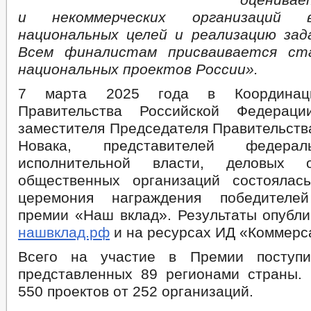
МУНИЦИПАЛЬНАЯ СЛУЖБА
и некоммерческих организаций 
национальных целей и реализацию зад
МУНИЦИПАЛЬНЫЕ УСЛУГИ
МУНИЦИПАЛЬНЫЕ УСЛУГИ
НОРМАТИВН
Всем финалистам присваивается ст
ПРАВОВЫЕ ОСНОВЫ МУНИЦИПАЛЬНОЙ СЛУЖБЫ
_
МУНИЦИПАЛЬНЫЕ ПРАВОВЫЕ АКТЫ
ПРАВОВЫЕ ОСНОВЫ МУНИЦИ
национальных проектов России».
МУНИЦИПАЛЬНАЯ ПРОГРАММА РАЗВИТИЯ МУНИЦИПАЛЬНОЙ СЛУЖ
7 марта 2025 года в Координац
СВЕДЕНИЯ О ЧИСЛЕННОСТИ РАБОТНИКОВ ОРГАНОВ МЕСТНОГО СА
Правительства Российской Федерац
МУНИЦИПАЛЬНЫЙ КАДРОВЫЙ РЕЗЕРВ НА ДОЛЖНОСТИ МУНИЦИПА
ПОРЯДОК ПОСТУПЛЕНИЯ НА МУНИЦИПАЛЬНУЮ СЛУЖБУ, ЕЕ ПРОХОЖ
заместителя Председателя Правительств
ИНФОРМАЦИЯ О КОНКУРСАХ НА ЗАМЕЩЕНИЕ ВАКАНТНЫХ ДОЛЖНО
Новака, представителей федера
БЮДЖЕТ ПО ГОДАМ
исполнительной власти, деловых 
БЮДЖЕТ
ОТЧЕТ ОБ ИСПОЛНЕНИИ БЮДЖЕТА
общественных организаций состоялас
ОБРАЩЕНИЕ К МЭРИИ
ГРАФИК ПРИЕМА ГРАЖДАН
церемония награждения победителе
ПРИЕМ ГРАЖДАН
ФОРМА ОБРАЩЕНИЙ И ЗАЯВЛЕНИЙ
ПОРЯДОК РАСС
премии «Наш вклад». Результаты опубли
нашвклад.рф
и на ресурсах ИД «Коммерс
Всего на участие в Премии поступи
представленных 89 регионами страны
550 проектов от 252 организаций.