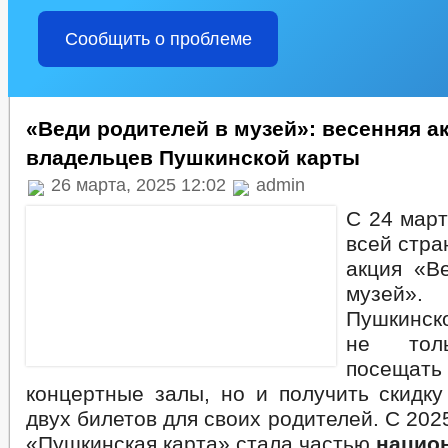
Поручение Главы
Поручения Председателя Правительства
Сообщить о проблеме
Поручения Руководителя Администрации
Сход граждан
Состав поселения
Градостроительство
Благоустройство
«Веди родителей в музей»: весенняя а
Генеральный план
владельцев Пушкинской карты
МКД
Правила землепользования
26 марта, 2025 12:02
admin
Целевые программы
Предпринимательство
С 24 март
Индивидуальные предприниматели
всей стра
Информационные материалы
Статистические данные
акция «В
Информация о деятельности
музей»
Планы и отчеты работы администрации
Пушкинск
Закупка товаров, работ и услуг
Реестр недвижимого имущества
не толь
Подведомственные организации
посещать 
Перечень обязательных требований
Информация о результатах проверок
концертные залы, но и получить скидку
Поручения Главы и Правительства ЧР
двух билетов для своих родителей. С 202
Поручения Главы ЧР
«Пушкинская карта» стала частью
нацио
Перечень поручений Главы ЧР