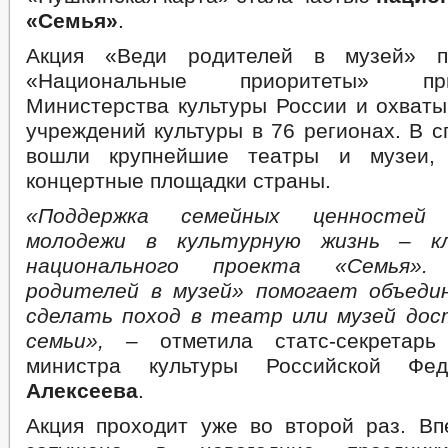
Протокольные поручения Мэра
«Семья»
.
Председатель Правительства ЧР
Руководитель Администрации Главы и Правительства ЧР
Акция «Веди родителей в музей» п
Информация о кадровом обеспечении
«Национальные приоритеты» п
Кадровый резерв
Министерства культуры России и охваты
Контактная информация
Квалификационные требования
учреждений культуры в 76 регионах. В с
Условия и результаты конкурсов
вошли крупнейшие театры и музеи,
Сведения о вакантных должностях
Информация о конкурсах на замещение вакантных должностей м
концертные площадки страны.
Структура, полномочия, задачи и функции
Тексты официальных выступлений и заявлений
«Поддержка семейных ценностей
Совет депутатов
молодежи в культурную жизнь – кл
Задачи
национального проекта «Семья»
Функции
Депутаты
родителей в музей» помогает объеди
Структура
сделать поход в театр или музей дос
Полномочия
Сведения о доходах депутатов
семьи», –
отметила статс-секретар
Противодействие коррупции
министра культуры Российской Ф
НПА
Алексеева
.
Иные акты в сфере противодействия коррупции
Нормативно-правовая база по борьбе с коррупцией
Акция проходит уже во второй раз. В
Антикоррупционная экспертиза
Методические материалы