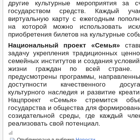
другие культурные мероприятия за с
Муниципальные правовые акты
государством средств. Каждый уча
Правовые основы муниципальной службы
Муниципальная программа развития муниципальной службы
виртуальную карту с ежегодным пополн
Сведения о численности работников органов местного самоуправлен
на которой можно использовать иск
Муниципальный кадровый резерв на должности муниципальной служ
приобретения билетов на культурные соб
Порядок поступления на муниципальную службу, ее прохождения и 
Информация о конкурсах на замещение вакантных должностей муни
Национальный проект «Семья»
став
Бюджет
Бюджет по годам
задачу укрепления традиционных ценно
Отчет об исполнении бюджета
семейных институтов и создания услови
Прием граждан
Обращение к мэрии
жизни граждан по всей стране. 
График приема граждан
предусмотрены программы, направленн
Анализ обращений граждан
доступности качественного досуг
Обзоры обращений граждан
Форма обращений и заявлений
культурного наследия и развитие креат
Порядок рассмотрения обращений
Нацпроект «Семья» стремится объе
Регламент рассмотрения обращений
государства и общества для формирован
созидательной среды, где каждый чл
реализовать свой потенциал.
Опубликовано в рубрике
Новости