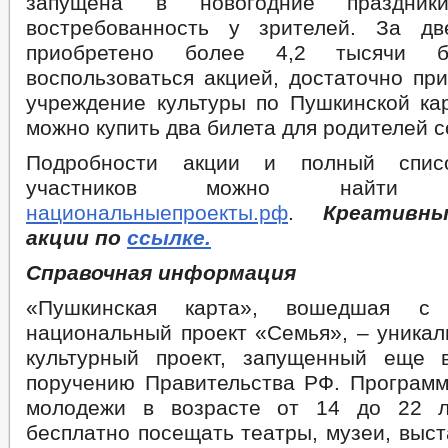
запущена в новогодние праздни
Формы документов, связанные в противодействием коррупции для з
востребованность у зрителей. За д
Сведения о доходах,о расходах,об имуществе и обязательствах имущ
приобретено более 4,2 тысячи б
Комиссия по соблюдению требований к служебному поведению и уре
Обратная связь для сообщений о фактах коррупции
воспользоваться акцией, достаточно пр
_
учреждение культуры по Пушкинской кар
Правовые акты
Устав
можно купить два билета для родителей с
Решения
Реестр НПА
Подробности акции и полный списо
Проекты к обсуждению
участников можно найти
Проекты Решений
национальныепроекты.рф
.
Креативн
Проекты Постановлений
Порядок обжалования НПА
акции по
ссылке.
Административные регламенты
Постановления мэрии
Справочная информация
Распоряжения мэрии
Федеральные законы
«Пушкинская карта», вошедшая 
Публичные слушания
национальный проект «Семья», – уникал
Муниципальная служба
культурный проект, запущенный еще 
Муниципальные услуги
Муниципальные услуги
поручению Правительства РФ. Программ
Нормативно-правовые акты
молодежи в возрасте от 14 до 22 л
Стандарты муниципальных услуг
Правовые основы муниципальной службы
бесплатно посещать театры, музеи, выст
_