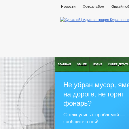
Новости
Фотоальбом
Онлайн о
ГЛАВНАЯ
ОБЩЕЕ
МЭРИЯ
СОВЕТ ДЕПУТ
Не убран мусор, ям
на дороге, не горит
фонарь?
Столкнулись с проблемой —
сообщите о ней!