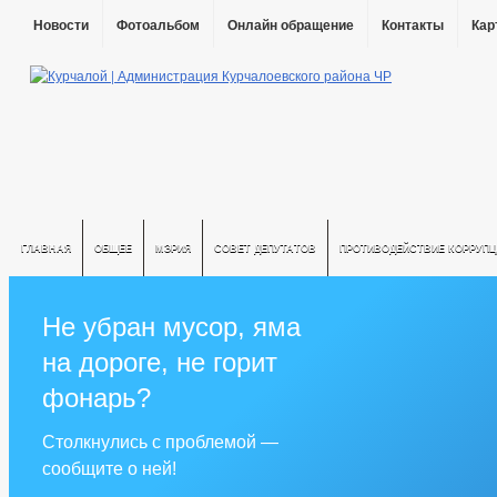
Новости
Фотоальбом
Онлайн обращение
Контакты
Кар
ГЛАВНАЯ
ОБЩЕЕ
МЭРИЯ
СОВЕТ ДЕПУТАТОВ
ПРОТИВОДЕЙСТВИЕ КОРРУПЦ
Не убран мусор, яма
на дороге, не горит
фонарь?
Столкнулись с проблемой —
сообщите о ней!