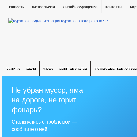
Новости
Фотоальбом
Онлайн обращение
Контакты
Кар
ГЛАВНАЯ
ОБЩЕЕ
МЭРИЯ
СОВЕТ ДЕПУТАТОВ
ПРОТИВОДЕЙСТВИЕ КОРРУПЦ
Не убран мусор, яма
на дороге, не горит
фонарь?
Столкнулись с проблемой —
сообщите о ней!