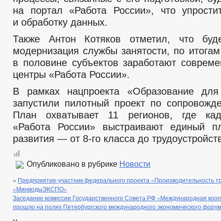
на портал «Работа России», что упрост
и обработку данных.
Также Антон Котяков отметил, что буд
модернизация службы занятости, по итогам
в половине субъектов заработают соврем
центры «Работа России».
В рамках нацпроекта «Образование для
запустили пилотный проект по сопровожд
План охватывает 11 регионов, где ка
«Работа России» выстраивают единый пл
развития — от 8-го класса до трудоустройст
Опубликовано в рубрике
Новости
«
Предприятие-участник федерального проекта «Производительность т
«МинводыЭКСПО»
Заседание комиссии Государственного Совета РФ «Международная кооп
прошло на полях Петербургского международного экономического фору