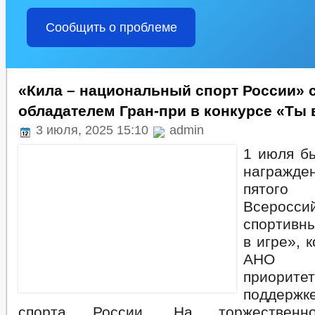
Сообщить о проблеме
«Кила – национальный спорт России» 
обладателем Гран-при в конкурсе «Ты 
3 июля, 2025 15:10
admin
1 июля б
награжд
пято
Всеросси
спортивн
в игре», 
АНО «Н
приор
поддержк
спорта России. На торжественн