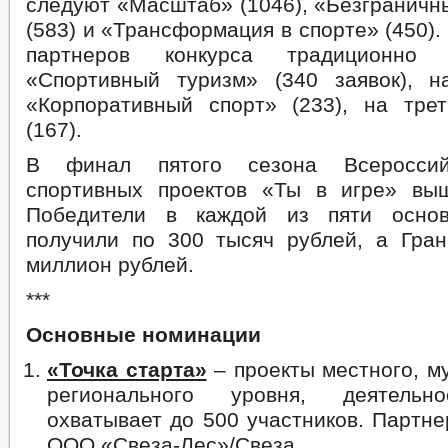
следуют «Масштаб» (1046), «Безграничн
(583) и «Трансформация в спорте» (450).
партнеров конкурса традиционно
«Спортивный туризм» (340 заявок), 
«Корпоративный спорт» (233), на тр
(167).
В финал пятого сезона Всероссийс
спортивных проектов «Ты в игре» вы
Победители в каждой из пяти осно
получили по 300 тысяч рублей, а Гран
миллион рублей.
***
Основные номинации
«Точка старта»
– проекты местного, м
регионального уровня, деятельн
охватывает до 500 участников. Партн
ООО «Свеза-Лес»/Свеза.