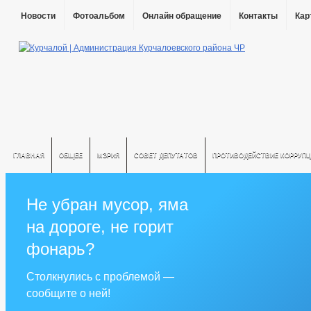
Новости
Фотоальбом
Онлайн обращение
Контакты
Кар
ГЛАВНАЯ
ОБЩЕЕ
МЭРИЯ
СОВЕТ ДЕПУТАТОВ
ПРОТИВОДЕЙСТВИЕ КОРРУПЦ
Не убран мусор, яма
на дороге, не горит
фонарь?
Столкнулись с проблемой —
сообщите о ней!