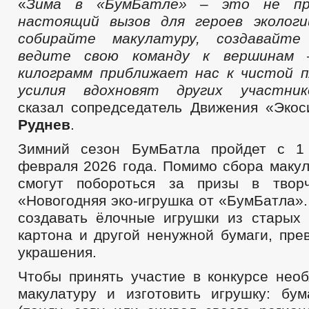
«
Зима в
«
БумБатле
»
–
это
не пр
настоящий вызов для героев экологи
собирайте макулатуру, создавайте
ведите свою команду к вершинам
килограмм приближает нас к чистой 
усилия вдохновят
других участни
сказал сопредседатель Движения «Эко
Руднев
.
Зимний сезон БумБатла пройдет с 1
февраля 2026 года. Помимо сбора макул
смогут побороться за призы в творч
«Новогодняя эко-игрушка от «БумБатла».
создавать ёлочные игрушки из старых г
картона и другой ненужной бумаги, пре
украшения.
Чтобы принять участие в конкурсе необ
макулатуру и изготовить игрушку: бу