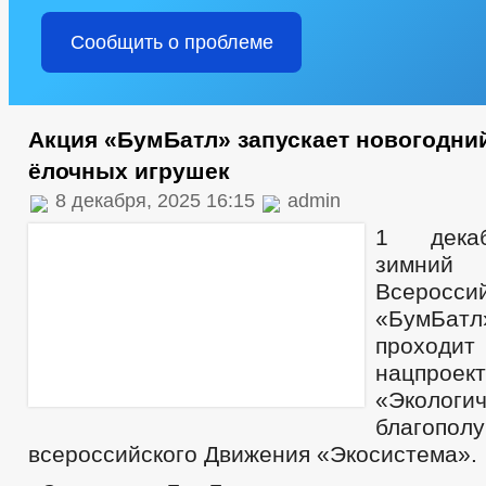
Сообщить о проблеме
Акция «БумБатл» запускает новогодни
ёлочных игрушек
8 декабря, 2025 16:15
admin
1 декаб
зимн
Всеросс
«БумБа
проходи
нацпроек
«Экологи
благополу
всероссийского Движения «Экосистема».