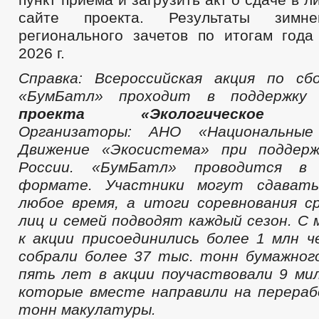
сайте проекта. Результаты зим
регионального зачетов по итогам года
2026 г.
Справка: Всероссийская акция по сб
«
БумБатл
» проходит в поддержк
проекта «Экологическое бл
Организаторы: АНО «Национальные
Движение «Экосистема» при поддер
России. «
БумБатл
» проводится в к
формате. Участники могут сдавать
любое время, а итоги соревнования с
лиц и семей подводят каждый сезон. С 
к акции присоединились более
1 млн
че
собрали
более 3
7
тыс. тонн
бумажног
пять лет в акции поучаствовали 9 мил
которые вместе направили на перера
тонн макулатуры.