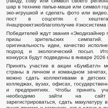
(панду, сову или символ своего региона
шар в технике папье-маше или символ год
эко-игрушкой и сделать фото или видео
пост в соцсетях с хештега
#нацпроектэкоблагополучие #экосистема 
Победителей ждут звания «Экодизайнер 
призы зрительских симпатий.
оригинальность идеи, качество исполне
подход и экологический посыл. Ито
конкурса будут подведены в январе 2026 
Принять участие в акции «БумБатл» м
страны в личном и командном зачетах,
можно сдать коллективами в детских
колледжах, вузах, офисах, государстве
и предприятиях. Чтобы принять уч
необходимо зайти на сайт 
зарегистрироваться, сдать макулатуру 
пункт приема и загрузить акт о сдаче в 