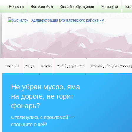
Новости
Фотоальбом
Онлайн обращение
Контакты
Кар
ГЛАВНАЯ
ОБЩЕЕ
МЭРИЯ
СОВЕТ ДЕПУТАТОВ
ПРОТИВОДЕЙСТВИЕ КОРРУПЦ
Не убран мусор, яма
на дороге, не горит
фонарь?
Столкнулись с проблемой —
сообщите о ней!