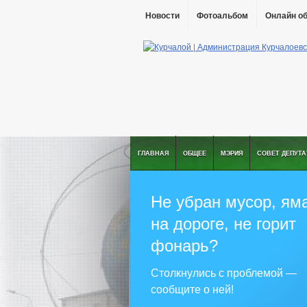
Новости
Фотоальбом
Онлайн о
ГЛАВНАЯ
ОБЩЕЕ
МЭРИЯ
СОВЕТ ДЕПУТ
Не убран мусор, ям
на дороге, не горит
фонарь?
Столкнулись с проблемой —
сообщите о ней!