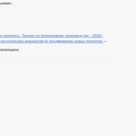
ьнем».
о конкурса «Тренер по бережливому производству – 2026»
тратегических инициатив по продвижению новых проектов»
»
запрещено.