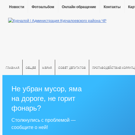
Новости
Фотоальбом
Онлайн обращение
Контакты
Кар
ГЛАВНАЯ
ОБЩЕЕ
МЭРИЯ
СОВЕТ ДЕПУТАТОВ
ПРОТИВОДЕЙСТВИЕ КОРРУПЦ
Не убран мусор, яма
на дороге, не горит
фонарь?
Столкнулись с проблемой —
сообщите о ней!