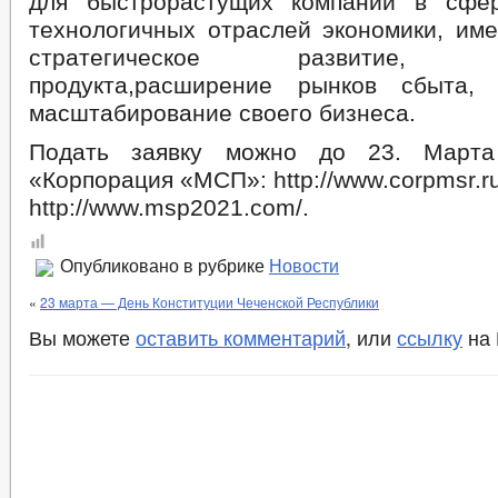
для быстрорастущих компаний в сфе
МУНИЦИПАЛЬНАЯ СЛУЖБА
технологичных отраслей экономики, им
стратегическое развитие, тр
МУНИЦИПАЛЬНЫЕ УСЛУГИ
МУНИЦИПАЛЬНЫЕ УСЛУГИ
НОРМАТИВН
ПРАВОВЫЕ ОСНОВЫ МУНИЦИПАЛЬНОЙ СЛУЖБЫ
продукта,расширение рынков сбыта,
_
МУНИЦИПАЛЬНЫЕ ПРАВОВЫЕ АКТЫ
ПРАВОВЫЕ ОСНОВЫ МУНИЦИ
масштабирование своего бизнеса.
МУНИЦИПАЛЬНАЯ ПРОГРАММА РАЗВИТИЯ МУНИЦИПАЛЬНОЙ СЛУЖ
Подать заявку можно до 23. Март
СВЕДЕНИЯ О ЧИСЛЕННОСТИ РАБОТНИКОВ ОРГАНОВ МЕСТНОГО СА
МУНИЦИПАЛЬНЫЙ КАДРОВЫЙ РЕЗЕРВ НА ДОЛЖНОСТИ МУНИЦИПА
«Корпорация «МСП»: http://www.corpmsr.ru
ПОРЯДОК ПОСТУПЛЕНИЯ НА МУНИЦИПАЛЬНУЮ СЛУЖБУ, ЕЕ ПРОХОЖ
http://www.msp2021.com/.
ИНФОРМАЦИЯ О КОНКУРСАХ НА ЗАМЕЩЕНИЕ ВАКАНТНЫХ ДОЛЖНО
БЮДЖЕТ ПО ГОДАМ
БЮДЖЕТ
Опубликовано в рубрике
Новости
ОТЧЕТ ОБ ИСПОЛНЕНИИ БЮДЖЕТА
«
23 марта — День Конституции Чеченской Республики
ОБРАЩЕНИЕ К МЭРИИ
ГРАФИК ПРИЕМА ГРАЖДАН
ПРИЕМ ГРАЖДАН
ФОРМА ОБРАЩЕНИЙ И ЗАЯВЛЕНИЙ
ПОРЯДОК РАСС
Вы можете
оставить комментарий
, или
ссылку
на 